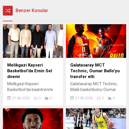
Benzer Konular
Melikgazi Kayseri
Galatasaray MCT
Basketbol’da Emin Sel
Technic, Oumar Ballo’yu
dnemi
transfer etti
Melikgazi Kayseri
Galatasaray MCT Technic,
Basketbol'da baantrenrle
Malili basketbolcu Oumar
Emin Sel getirildi
Ballo'yu transfer ettiini
07.08.2026
0
0
07.08.2026
0
0
aklad.