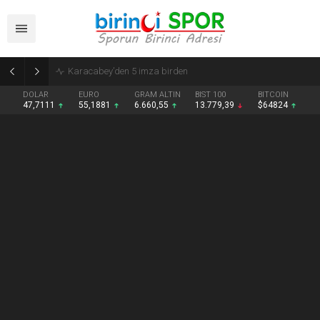
Metro Holding Kayserispor’dan tam 15 transfer birden!
DOLAR
EURO
GRAM ALTIN
BIST 100
BITCOIN
47,7111
55,1881
6.660,55
13.779,39
$64824