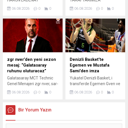
HARUN ERDENAY
TARAFTARIMIZA
LİGİMİZDEN 11 TAKIMLA
İHTİYACIMIZ VAR
06.08.2026
0
0
06.08.2026
0
0
AVRUPA DA MÜCADELE
EDECEĞİZ
zgr nver’den yeni sezon
Denizli Basket’te
mesaj: “Galatasaray
Egemen ve Mustafa
ruhunu oluturacaz”
Sami’den imza
Galatasaray MCT Technic
Yukatel Denizli Basket, i
Genel Menajeri zgr nver, sar-
transferde Egemen Gven ve
krmzl takmn yeni sezon
Mustafa Sami Ylmaz' da
06.08.2026
0
0
06.08.2026
0
0
hedefleri hakknda konutu.
takmda tuttu.
Bir Yorum Yazın