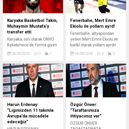
Karyaka Basketbol Takm,
Fenerbahe, Mert Emre
Muhaymin Mustafa’y
Ekiolu ile yollarn ayrd!
transfer etti
Fenerbahe, altyapsndan
Karyaka, son olarak ONVO
yetien Mert Emre Ekiolu ile
Bykekmece'de forma giyen
karlkl olarak yollarn ayrdn
ksa forvet Muhaymin
duyurdu.
06.08.2026
0
1
06.08.2026
0
0
Mustafa'y kadrosuna kattn
aklad.
Harun Erdenay:
Özgür Önver:
“Ligimizden 11 takımla
“Taraftarımıza
Avrupa’da mücadele
ihtiyacımız var”
edeceğiz”
ÖZGÜR ÖNVER