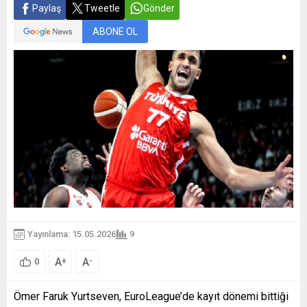
Paylaş
Tweetle
Gönder
ABONE OL
Yayınlama: 15.05.2026
9
A
A
+
-
0
Ömer Faruk Yurtseven, EuroLeague’de kayıt dönemi bittiği