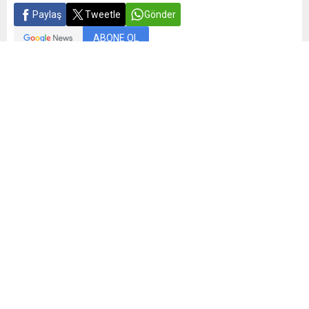
Paylaş
Tweetle
Gönder
ABONE OL
Yayınlama: 15.05.2026
9
A
A
+
-
0
Ömer Faruk Yurtseven, EuroLeague’de kayıt dönemi bittiği