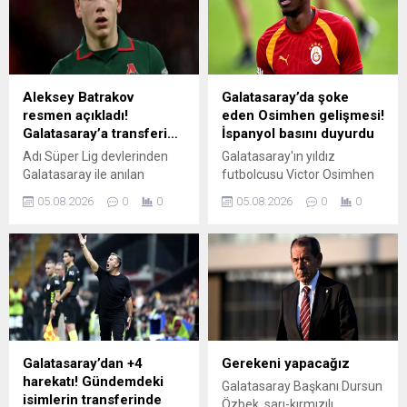
giyen 2007 doğumlu stoper
Moskova'dan 21 yaşındaki
Karim Coulibaly için resmi
Aleksey Batrakov ve
teklif yaptığı iddia edildi.
Porto'dan 19 yaşındaki
Rodrigo Mora listede dikkat
çekiyor. Can Uzun için
Aleksey Batrakov
Galatasaray’da şoke
Eintracht Frankfurt'a 40
resmen açıkladı!
eden Osimhen gelişmesi!
milyon euroyu...
Galatasaray’a transferi…
İspanyol basını duyurdu
Adı Süper Lig devlerinden
Galatasaray'ın yıldız
Galatasaray ile anılan
futbolcusu Victor Osimhen
Aleksey Batrakov ile ilgili
hakkında flaş transfer
05.08.2026
0
0
05.08.2026
0
0
sıcak gelişmeler yaşanıyor.
iddiaları gündeme geliyor.
Son olarak Rus yıldızdan
Son olarak İspanyol
sarı-kırmızılılara transfer
basınında yer alan o habere
durumuna dair flaş açıklama
göre menajerlerin Osimhen'i
geldi. İşte detaylar...
Atletico Madrid'e önerdiği ve
Nijeryalı golcünün maaşında
ciddi bir indirime gitmeye
hazır olduğu iddia edildi. İşte
detaylar... (GS SPOR
Galatasaray’dan +4
Gerekeni yapacağız
HABERİ)
harekatı! Gündemdeki
Galatasaray Başkanı Dursun
isimlerin transferinde
Özbek, sarı-kırmızılı