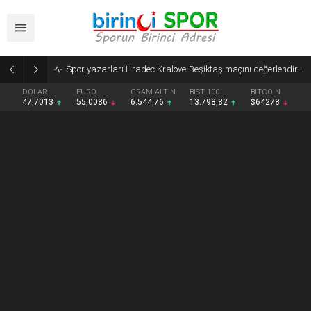
Spor yazarları Hradec Kralove-Beşiktaş maçını değerlendirdi
DOLAR
EURO
GRAM ALTIN
BIST 100
BITCOIN
47,7013
55,0086
6.544,76
13.798,82
$64278