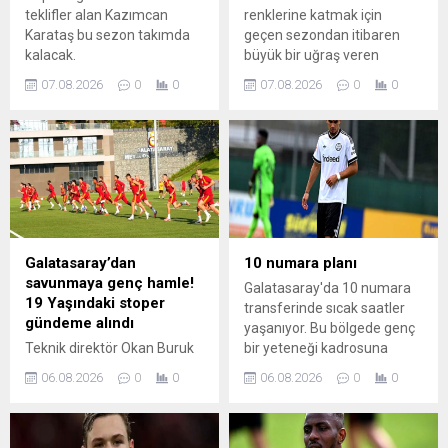
teklifler alan Kazımcan
renklerine katmak için
Karataş bu sezon takımda
geçen sezondan itibaren
kalacak.
büyük bir uğraş veren
İtalyan ekibi Como, sonunda
07.08.2026
0
0
07.08.2026
0
0
geri adım attı.
Galatasaray’dan
10 numara planı
savunmaya genç hamle!
Galatasaray'da 10 numara
19 Yaşındaki stoper
transferinde sıcak saatler
gündeme alındı
yaşanıyor. Bu bölgede genç
Teknik direktör Okan Buruk
bir yeteneği kadrosuna
savunma rotasyonunu genç
katmak isteyen sarı-
06.08.2026
0
0
06.08.2026
0
0
ve potansiyelli bir isimle
kırmızılılarda üç isim öne
güçlendirmek istiyor. Bu
çıkıyor. Cimbom'da Eintracht
doğrultuda Galatasaray'ın,
Frankfurt'tan 20 yaşındaki
Werder Bremen forması
Can Uzun, Lokomotiv