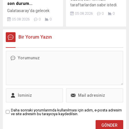
son durum…
taraftarlardan sabır istedi.
Galatasaray'da gelecek
05.08.2026
0
0
sezonun transfer
05.08.2026
0
0
çalışmaları sürüyor. Şimdiye
kadar sadece Burnley'den
Lesley Ugochukwu'yu kiralık
Bir Yorum Yazın
olarak kadrosuna katan sarı-
kırmızılılar, Ugochukwu ve
Nhaga haricinde 10+4
kontenjanı için 2 ismi daha
kadrosuna katarak eksik
mevkilerine takviye yapmak
istiyor. Bu doğrultuda
Cimbom'un transfer
gündemine gelen isimlerde
son durum ortaya çıktı. İşte
detaylar... (GS SPOR
HABERİ)
Daha sonraki yorumlarımda kullanılması için adım, e-posta adresim
ve site adresim bu tarayıcıya kaydedilsin.