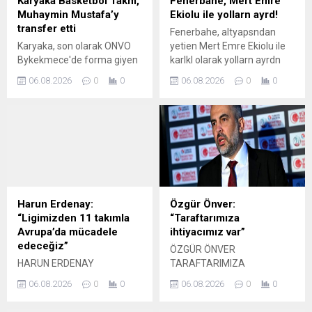
Karyaka Basketbol Takm,
Fenerbahe, Mert Emre
Muhaymin Mustafa’y
Ekiolu ile yollarn ayrd!
transfer etti
Fenerbahe, altyapsndan
Karyaka, son olarak ONVO
yetien Mert Emre Ekiolu ile
Bykekmece'de forma giyen
karlkl olarak yollarn ayrdn
ksa forvet Muhaymin
duyurdu.
06.08.2026
0
0
06.08.2026
0
0
Mustafa'y kadrosuna kattn
aklad.
Harun Erdenay:
Özgür Önver:
“Ligimizden 11 takımla
“Taraftarımıza
Avrupa’da mücadele
ihtiyacımız var”
edeceğiz”
ÖZGÜR ÖNVER
HARUN ERDENAY
TARAFTARIMIZA
LİGİMİZDEN 11 TAKIMLA
İHTİYACIMIZ VAR
06.08.2026
0
0
06.08.2026
0
0
AVRUPA DA MÜCADELE
EDECEĞİZ