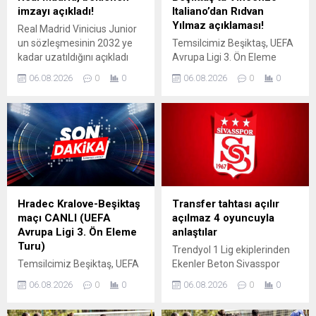
imzayı açıkladı!
Italiano’dan Rıdvan
Yılmaz açıklaması!
Real Madrid Vinicius Junior
un sözleşmesinin 2032 ye
Temsilcimiz Beşiktaş, UEFA
kadar uzatıldığını açıkladı
Avrupa Ligi 3. Ön Eleme
Turu ilk maçında
06.08.2026
0
0
06.08.2026
0
0
deplasmanda Çekya ekibi
Hradec Kralove ile kozlarını
paylaşıyor. Bu mücadele
öncesi siyah-beyazlılarda
teknik direktör Vincenzo
Italiano dikkat çeken
açıklamalarda bulundu. İşte
o sözler...
Hradec Kralove-Beşiktaş
Transfer tahtası açılır
maçı CANLI (UEFA
açılmaz 4 oyuncuyla
Avrupa Ligi 3. Ön Eleme
anlaştılar
Turu)
Trendyol 1 Lig ekiplerinden
Temsilcimiz Beşiktaş, UEFA
Ekenler Beton Sivasspor
Avrupa Ligi 3. Ön Eleme
yeni sezon kadro
06.08.2026
0
0
06.08.2026
0
0
Turu ilk maçında
yapılanması kapsamında
deplasmanda Çekya ekibi
Brezilyalı Amilton Minervino