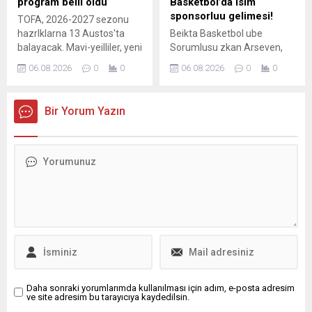
program belli oldu
Basketbol’da isim
sponsorluu gelimesi!
TOFA, 2026-2027 sezonu
hazrlklarna 13 Austos'ta
Beikta Basketbol ube
balayacak. Mavi-yeilliler, yeni
Sorumlusu zkan Arseven,
sezon ncesi 10 hazrlk mana
isim sponsorluu iin nemli
06.08.2026
0
0
06.08.2026
0
0
kacak.
adaylarla grmelerin srdn ve
sreci Bakan Serdal Adal'nn
yrttn aklad.
Bir Yorum Yazın
Daha sonraki yorumlarımda kullanılması için adım, e-posta adresim
ve site adresim bu tarayıcıya kaydedilsin.