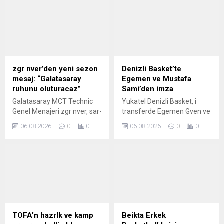
zgr nver’den yeni sezon
Denizli Basket’te
mesaj: “Galatasaray
Egemen ve Mustafa
ruhunu oluturacaz”
Sami’den imza
Galatasaray MCT Technic
Yukatel Denizli Basket, i
Genel Menajeri zgr nver, sar-
transferde Egemen Gven ve
krmzl takmn yeni sezon
Mustafa Sami Ylmaz' da
06.08.2026
0
0
06.08.2026
0
0
hedefleri hakknda konutu.
takmda tuttu.
TOFA’n hazrlk ve kamp
Beikta Erkek