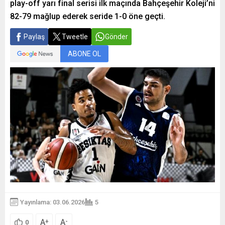
play-off yarı final serisi ilk maçında Bahçeşehir Koleji’ni
82-79 mağlup ederek seride 1-0 öne geçti.
Paylaş
Tweetle
Gönder
ABONE OL
Yayınlama: 03.06.2026
5
A
A
+
-
0