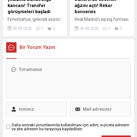
kancası! Transfer
ağzını açtı! Rekor
görüşmeleri başladı
bonservis
Fenerbahçe, gelecek sezon
Real Madrid Leipzig forması
için transfer çalışmalarını
giyen Yan Diomande nin
06.08.2026
0
0
06.08.2026
0
0
sürdürürken sarı-
transferinde mutlu sona
lacivertlilerde takımdaki
ulaştığı iddia edildi
mevcut oyuncuların da
Bir Yorum Yazın
akıbeti merak ediliyor.
Alman basınında yer alan o
habere göre Bundesliga
ekibinin, Fenerbahçe'nin
genç yıldızını kadrosuna
katmak için görüşmelere
başladığı iddia edildi. İşte
detaylar... (FB SPOR
HABERİ)
Daha sonraki yorumlarımda kullanılması için adım, e-posta adresim
ve site adresim bu tarayıcıya kaydedilsin.