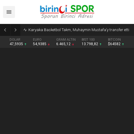
Karyaka Basketbol Takm, Muhaymin Mustafa’y transfer etti
DOLAR
EURO
GRAM ALTIN
BIST 100
BITCOIN
47,5935
54,9385
6.465,12
13.798,82
$64582