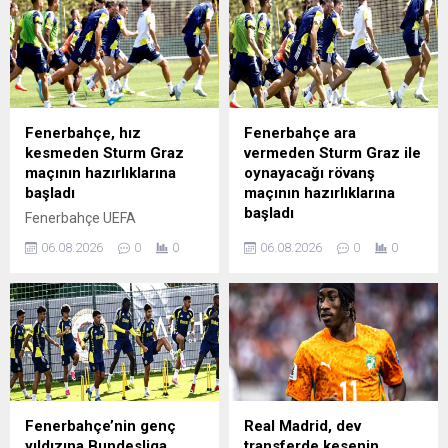
Hradec Kralove ile karşı
da Silva Burak Kapacak
karşıya gelecek. Siyah-
Süleyman Özdamar ve Salih
beyazlılar bu kritik
Kavraz
mücadeleden avantajlı bir
skorla ayrılarak sahasında
oynayacağı rövanş maçı
öncesi moral bulmak istiyor.
Fenerbahçe, hız
Fenerbahçe ara
Hradec Kralove-Beşiktaş
kesmeden Sturm Graz
vermeden Sturm Graz ile
maçını haberimizden canlı
maçının hazırlıklarına
oynayacağı rövanş
olarak takip edebilirsiniz...
başladı
maçının hazırlıklarına
başladı
Fenerbahçe UEFA
Şampiyonlar Ligi 3 eleme
Fenerbahçe, 11 Ağustos Salı
06.08.2026
0
0
06.08.2026
0
0
turu rövanşında 11 Ağustos
günü deplasmanda Sturm
Salı günü deplasmanda
Graz ile oynayacağı UEFA
Sturm Graz ile yapacağı
Şampiyonlar Ligi 3'üncü ön
mücadelenin hazırlıklarına
eleme turu rövanş maçının
ara vermeden başladı
hazırlıklarına ara vermeden
başladı
Fenerbahçe’nin genç
Real Madrid, dev
yıldızına Bundesliga
transferde kesenin