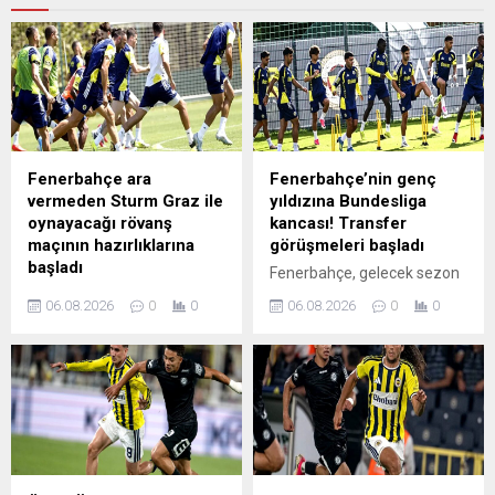
Fenerbahçe ara
Fenerbahçe’nin genç
vermeden Sturm Graz ile
yıldızına Bundesliga
oynayacağı rövanş
kancası! Transfer
maçının hazırlıklarına
görüşmeleri başladı
başladı
Fenerbahçe, gelecek sezon
Fenerbahçe, 11 Ağustos Salı
için transfer çalışmalarını
06.08.2026
0
0
06.08.2026
0
0
günü deplasmanda Sturm
sürdürürken sarı-
Graz ile oynayacağı UEFA
lacivertlilerde takımdaki
Şampiyonlar Ligi 3'üncü ön
mevcut oyuncuların da
eleme turu rövanş maçının
akıbeti merak ediliyor.
hazırlıklarına ara vermeden
Alman basınında yer alan o
başladı
habere göre Bundesliga
ekibinin, Fenerbahçe'nin
genç yıldızını kadrosuna
katmak için görüşmelere