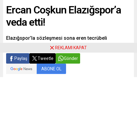
Ercan Coşkun Elazığspor’a
veda etti!
Elazığspor’la sözleşmesi sona eren tecrübeli
savunmacı Ercan Coşkun, Elazığspor’a veda etti.
REKLAMI KAPAT
Paylaş
Tweetle
Gönder
ABONE OL