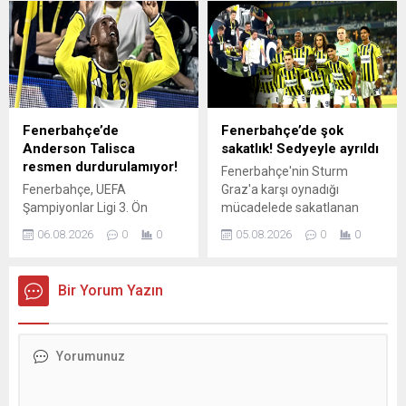
0'lık skorla mağlup etti.
Karşılaşmanın ardından sarı-
lacivertlilerde teknik direktör
İsmail Kartal'dan dikkat
çeken açıklamalar geldi. İşte
o sözler...
Fenerbahçe’de
Fenerbahçe’de şok
Anderson Talisca
sakatlık! Sedyeyle ayrıldı
resmen durdurulamıyor!
Fenerbahçe'nin Sturm
Fenerbahçe, UEFA
Graz'a karşı oynadığı
Şampiyonlar Ligi 3. Ön
mücadelede sakatlanan
Eleme Turu ilk maçında
Jayden Oosterwolde sahayı
06.08.2026
0
0
05.08.2026
0
0
Sturm Graz'ı konuk etti. Bu
sedye ile terk etti. İşte
mücadelede sarı-
detaylar... | Son dakika FB
lacivertlilerin Brezilyalı yıldızı
spor haberleri
Bir Yorum Yazın
Anderson Talisca yine
sahneye çıktı. İşte haberin
tüm detayları...