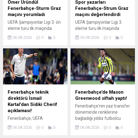
Ömer Üründül
Spor yazarları
başladığı iddia edildi. İşte
Fenerbahçe-Sturm Graz
Fenerbahçe-Strum Graz
detaylar... (FB SPOR
maçını yorumladı
maçını değerlendirdi
HABERİ)
UEFA Şampiyonlar Ligi 3. ön
UEFA Şampiyonlar Ligi 3.
eleme turu ilk maçında
eleme turu ilk maçında
Fenerbahçe, Sturm Graz'ı 2-
Avusturya temsilcisi Sturm
06.08.2026
0
0
06.08.2026
0
0
0 mağlup ederek
Graz'ı ağırlayan Fenerbahçe,
şampiyonlar ligine göz kırptı.
Chobani Stadında oynanan
Mücadelenin ardından
karşılaşmadan 2-0'lık net bir
Sabah gazetesi yazarı
galibiyetle ayrıldı. Saat
Ömer Üründül, sarı-
21.00'de başlayan
lacivertlilerin performansını
mücadelede rakibine
değerlendirdi. İşte o yazı...
üstünlük kuran sarı-
lacivertliler, rövanş
öncesinde tur için büyük bir
Fenerbahçe teknik
Fenerbahçe’de Mason
avantaj elde etti. Spor
direktörü İsmail
Greenwood siftah yaptı!
yazarları, Fenerbahçe-
Kartal’dan Sidiki Cherif
Fenerbahçe'nin yaz transfer
Strum Graz maçını dikkat
açıklaması!
döneminde renklerine
çeken ifadelerle
Fenerbahçe, UEFA
bağladığı yıldız futbolcu
değerlendirdi. İşte...
Şampiyonlar Ligi 3. Ön
Mason Greenwood, sarı-
06.08.2026
0
0
06.08.2026
0
0
Eleme turu ilk maçında
lacivertli formayla ilk golünü
sahasında Sturm Graz'ı 2-
kaydetti. İşte detaylar...