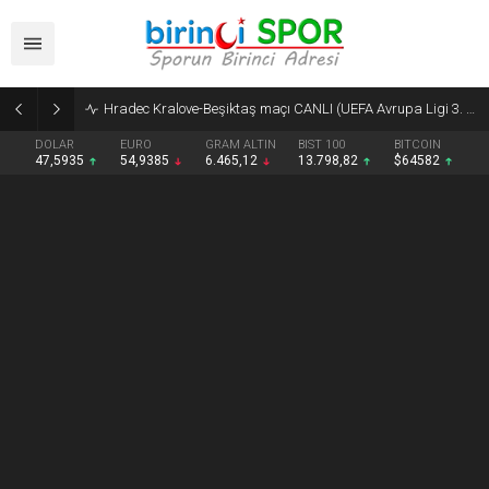
Transfer tahtası açılır açılmaz 4 oyuncuyla anlaştılar
DOLAR
EURO
GRAM ALTIN
BIST 100
BITCOIN
47,5935
54,9385
6.465,12
13.798,82
$64582