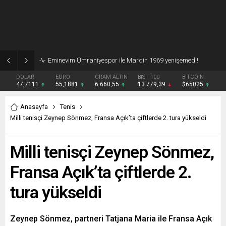
Eminevim Ümraniyespor ile Mardin 1969 yenişemedi!
DOLAR
EURO
GRAM ALTIN
BIST 100
BITCOIN
47,7111
55,1881
6.660,55
13.779,39
$65025
Anasayfa
Tenis
Milli tenisçi Zeynep Sönmez, Fransa Açık’ta çiftlerde 2. tura yükseldi
Milli tenisçi Zeynep Sönmez,
Fransa Açık’ta çiftlerde 2.
tura yükseldi
Zeynep Sönmez, partneri Tatjana Maria ile Fransa Açık