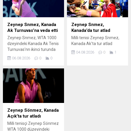
Zeynep Snmez, Kanada
Zeynep Snmez,
Ak Turnuvas’na veda etti
Kanada’da tur atlad
Zeynep Snmez, WTA 1000
Milli tenisi Zeynep Snmez,
dzeyindeki Kanada Ak Tenis
Kanada Ak'ta tur atlad
Turnuvas'nn ikinci turunda
04.08.2026
0
1
Maria Sakkari'ye elendi.
06.08.2026
0
0
Zeynep Sönmez, Kanada
Açık’ta tur atladı
Milli tenisçi Zeynep Sönmez
WTA 1000 düzeyindeki