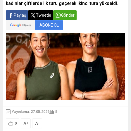
kadınlar çiftlerde ilk turu geçerek ikinci tura yükseldi.
Paylaş
Tweetle
Gönder
ABONE OL
Yayınlama: 27.05.2026
5
A
A
+
-
0