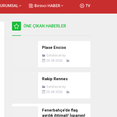
KURUMSAL
Birinci HABER
TV
ÖNE ÇIKAN HABERLER
Plase Enciso
Galatasaray
03.08.2026
Rakip Rennes
Galatasaray
03.08.2026
Fenerbahçe’de flaş
ayrılık ihtimali! İspanyol