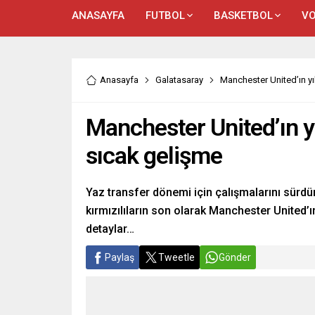
ANASAYFA
FUTBOL
BASKETBOL
VO
Anasayfa
Galatasaray
Manchester United’ın yı
Manchester United’ın yı
sıcak gelişme
Yaz transfer dönemi için çalışmalarını sürdü
kırmızılıların son olarak Manchester United’ın
detaylar…
Paylaş
Tweetle
Gönder