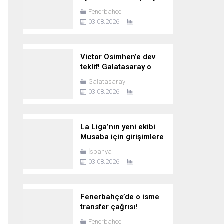
ekibi talip oldu
Fenerbahçe
03.08.2026
Victor Osimhen’e dev
teklif! Galatasaray o
rakamı istiyor
Galatasaray
03.08.2026
La Liga’nın yeni ekibi
Musaba için girişimlere
başladı
İspanya
03.08.2026
Fenerbahçe’de o isme
transfer çağrısı!
“Bonservisini al da gel”
Fenerbahçe