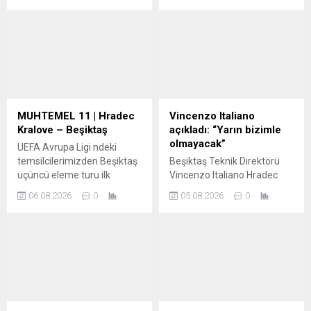
takımını 10 kişi bıraktı
MUHTEMEL 11 | Hradec
Vincenzo Italiano
Kralove – Beşiktaş
açıkladı: “Yarın bizimle
olmayacak”
UEFA Avrupa Ligi ndeki
temsilcilerimizden Beşiktaş
Beşiktaş Teknik Direktörü
üçüncü eleme turu ilk
Vincenzo Italiano Hradec
maçında Hradec Kralove ye
Kralove maçı öncesinde
06.08.2026
0
05.08.2026
0
konuk oluyor
basın toplantısında konuştu