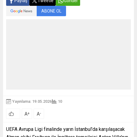
Paylaş
Tweetle
Gönder
ABONE OL
Yayınlama: 19.05.2026
10
A
A
+
-
UEFA Avrupa Ligi finalinde yarın İstanbul’da karşılaşacak