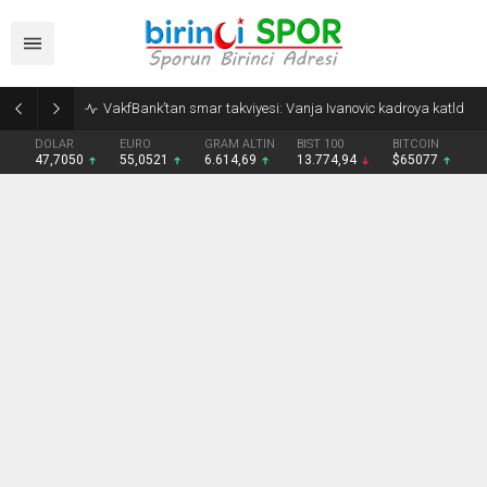
Dursun Özbek: Galatasaray olarak çocukların sporla buluşması için elimizden gelen her şeyi yapıyoruz
DOLAR
EURO
GRAM ALTIN
BIST 100
BITCOIN
47,7050
55,0521
6.614,69
13.774,94
$65077