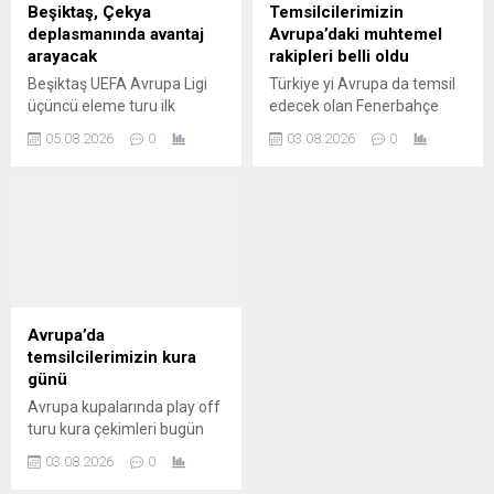
Beşiktaş, Çekya
Temsilcilerimizin
deplasmanında avantaj
Avrupa’daki muhtemel
arayacak
rakipleri belli oldu
Beşiktaş UEFA Avrupa Ligi
Türkiye yi Avrupa da temsil
üçüncü eleme turu ilk
edecek olan Fenerbahçe
maçında Çekya ekibi Hradec
Beşiktaş ve Trabzonspor un
05.08.2026
0
03.08.2026
0
Kralove ile deplasmanda
muhtemel rakipleri belli oldu
karşı karşıya gelecek
Avrupa’da
temsilcilerimizin kura
günü
Avrupa kupalarında play off
turu kura çekimleri bugün
yapılacak Temsilcilerimiz
03.08.2026
0
Fenerbahçe Beşiktaş ve