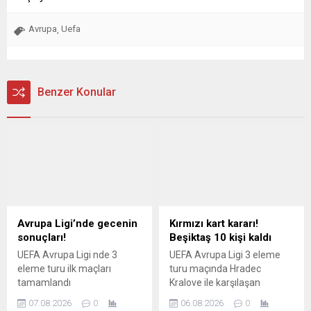
Avrupa
Uefa
,
Benzer Konular
Avrupa Ligi’nde gecenin
Kırmızı kart kararı!
sonuçları!
Beşiktaş 10 kişi kaldı
UEFA Avrupa Ligi nde 3
UEFA Avrupa Ligi 3 eleme
eleme turu ilk maçları
turu maçında Hradec
tamamlandı
Kralove ile karşılaşan
Beşiktaş ta Ouattara ikinci
07.08.2026
0
06.08.2026
0
sarıdan kırmızı kart görerek