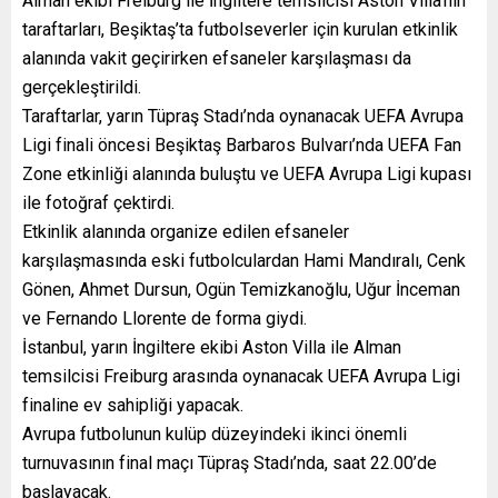
Alman ekibi Freiburg ile İngiltere temsilcisi Aston Villa’nın
taraftarları, Beşiktaş’ta futbolseverler için kurulan etkinlik
alanında vakit geçirirken efsaneler karşılaşması da
gerçekleştirildi.
Taraftarlar, yarın Tüpraş Stadı’nda oynanacak UEFA Avrupa
Ligi finali öncesi Beşiktaş Barbaros Bulvarı’nda UEFA Fan
Zone etkinliği alanında buluştu ve UEFA Avrupa Ligi kupası
ile fotoğraf çektirdi.
Etkinlik alanında organize edilen efsaneler
karşılaşmasında eski futbolculardan Hami Mandıralı, Cenk
Gönen, Ahmet Dursun, Ogün Temizkanoğlu, Uğur İnceman
ve Fernando Llorente de forma giydi.
İstanbul, yarın İngiltere ekibi Aston Villa ile Alman
temsilcisi Freiburg arasında oynanacak UEFA Avrupa Ligi
finaline ev sahipliği yapacak.
Avrupa futbolunun kulüp düzeyindeki ikinci önemli
turnuvasının final maçı Tüpraş Stadı’nda, saat 22.00’de
başlayacak.