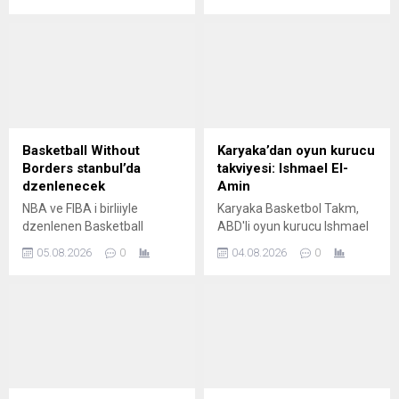
Philadelphia 76ers'a
katlmasyla oluan kadronun,
kendisinin 2016'da dahil
olduu Golden State Warriors
ekibinden daha iyi olduu
ynndeki grne katlmadn
syledi.
Basketball Without
Karyaka’dan oyun kurucu
Borders stanbul’da
takviyesi: Ishmael El-
dzenlenecek
Amin
NBA ve FIBA i birliiyle
Karyaka Basketbol Takm,
dzenlenen Basketball
ABD'li oyun kurucu Ishmael
Without Borders Next Up
El-Amin'i kadrosuna katt.
05.08.2026
0
04.08.2026
0
Erkekler Kamp, 26-29
Austos tarihlerinde
stanbul'da gerekletirilecek.