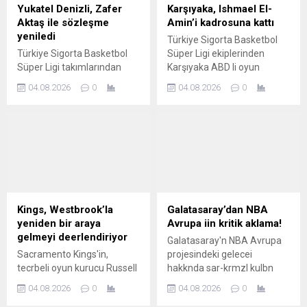
Yukatel Denizli, Zafer
Karşıyaka, Ishmael El-
Aktaş ile sözleşme
Amin’i kadrosuna kattı
yeniledi
Türkiye Sigorta Basketbol
Türkiye Sigorta Basketbol
Süper Ligi ekiplerinden
Süper Ligi takımlarından
Karşıyaka ABD li oyun
Yukatel Denizli Basket te
kurucu Ishmael El Amin i
04.08.2026
0
04.08.2026
0
başantrenör Zafer Aktaş ile
transfer etti
2 yıllık yeni sözleşme
imzalandı
Kings, Westbrook’la
Galatasaray’dan NBA
yeniden bir araya
Avrupa iin kritik aklama!
gelmeyi deerlendiriyor
Galatasaray'n NBA Avrupa
Sacramento Kings'in,
projesindeki gelecei
tecrbeli oyun kurucu Russell
hakknda sar-krmzl kulbn
Westbrook'u yeniden
Basketboldan Sorumlu
04.08.2026
0
04.08.2026
0
kadrosuna katma ihtimalini
Ynetim Kurulu yesi Mecit