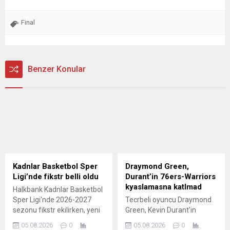
Final
Benzer Konular
Kadnlar Basketbol Sper
Draymond Green,
Ligi’nde fikstr belli oldu
Durant’in 76ers-Warriors
kyaslamasna katlmad
Halkbank Kadnlar Basketbol
Sper Ligi'nde 2026-2027
Tecrbeli oyuncu Draymond
sezonu fikstr ekilirken, yeni
Green, Kevin Durant'in
sezon 26 Eyll'de balayacak.
LeBron James'in
05.08.2026
0
05.08.2026
0