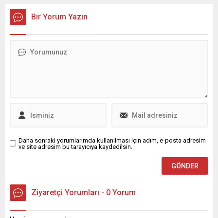
deerlendirdii bildirildi. Takmn
Mert etinkaya nemli
gndemindeki bir dier isim ise
aklamalar yapt.
Bir Yorum Yazın
Victor Oladipo.
Daha sonraki yorumlarımda kullanılması için adım, e-posta adresim
ve site adresim bu tarayıcıya kaydedilsin.
Ziyaretçi Yorumları - 0 Yorum