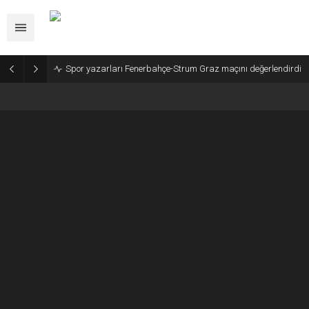
Spor yazarları Fenerbahçe-Strum Graz maçını değerlendirdi