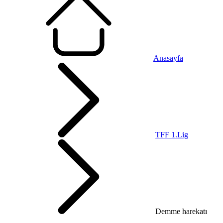
Anasayfa
TFF 1.Lig
Demme harekatı