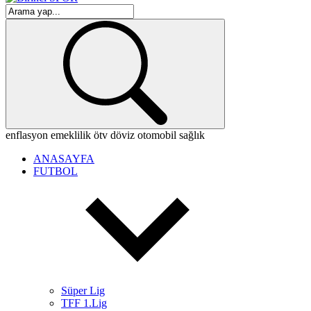
enflasyon
emeklilik
ötv
döviz
otomobil
sağlık
ANASAYFA
FUTBOL
Süper Lig
TFF 1.Lig