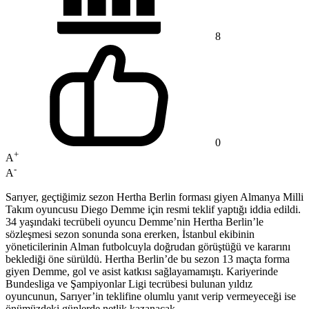
8
0
+
A
-
A
Sarıyer, geçtiğimiz sezon Hertha Berlin forması giyen Almanya Milli
Takım oyuncusu Diego Demme için resmi teklif yaptığı iddia edildi.
34 yaşındaki tecrübeli oyuncu Demme’nin Hertha Berlin’le
sözleşmesi sezon sonunda sona ererken, İstanbul ekibinin
yöneticilerinin Alman futbolcuyla doğrudan görüştüğü ve kararını
beklediği öne sürüldü. Hertha Berlin’de bu sezon 13 maçta forma
giyen Demme, gol ve asist katkısı sağlayamamıştı. Kariyerinde
Bundesliga ve Şampiyonlar Ligi tecrübesi bulunan yıldız
oyuncunun, Sarıyer’in teklifine olumlu yanıt verip vermeyeceği ise
önümüzdeki günlerde netlik kazanacak.