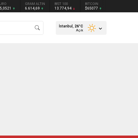
URO
GRAM ALTIN
BIST 100
BITCOIN
5,0521
6.614,69
13.774,94
$65077
İstanbul,
26
°C
Açık