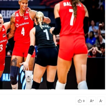
A
A
+
-
0