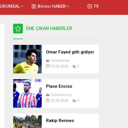
KURUMSAL
Birinci HABER
TV
ÖNE ÇIKAN HABERLER
Omar Fayed gitti gidiyor
Fenerbahçe
04.08.2026
3
Plase Enciso
Galatasaray
03.08.2026
2
Rakip Rennes