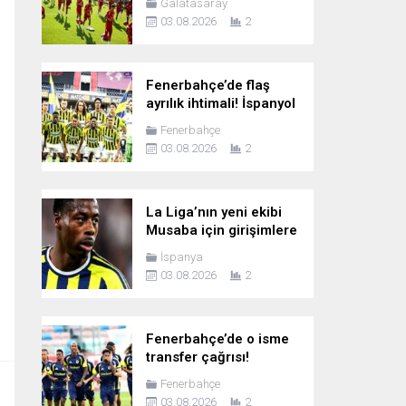
Galatasaray
03.08.2026
2
Fenerbahçe’de flaş
ayrılık ihtimali! İspanyol
ekibi talip oldu
Fenerbahçe
03.08.2026
2
La Liga’nın yeni ekibi
Musaba için girişimlere
başladı
İspanya
03.08.2026
2
Fenerbahçe’de o isme
transfer çağrısı!
“Bonservisini al da gel”
Fenerbahçe
03.08.2026
2