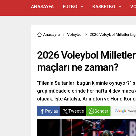
ANASAYFA
FUTBOL
BASKETBOL
VO
Anasayfa
Voleybol
2026 Voleybol Milletler Li
2026 Voleybol Milletler
maçları ne zaman?
“Filenin Sultanları bugün kiminle oynuyor?”
grup mücadelelerinde her hafta 4 dev maça ç
olacak. İşte Antalya, Arlington ve Hong Kon
Paylaş
Tweetle
Gönder