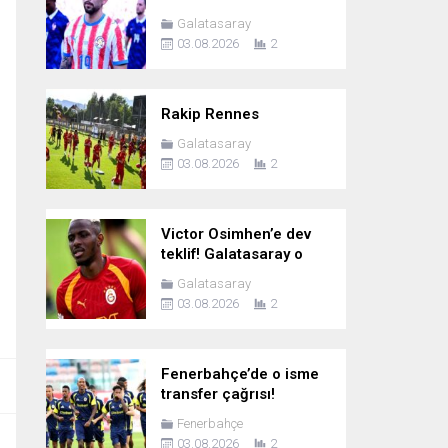
Galatasaray
03.08.2026
2
Rakip Rennes
Galatasaray
03.08.2026
2
Victor Osimhen’e dev
teklif! Galatasaray o
rakamı istiyor
Galatasaray
03.08.2026
2
Fenerbahçe’de o isme
transfer çağrısı!
“Bonservisini al da gel”
Fenerbahçe
03.08.2026
2