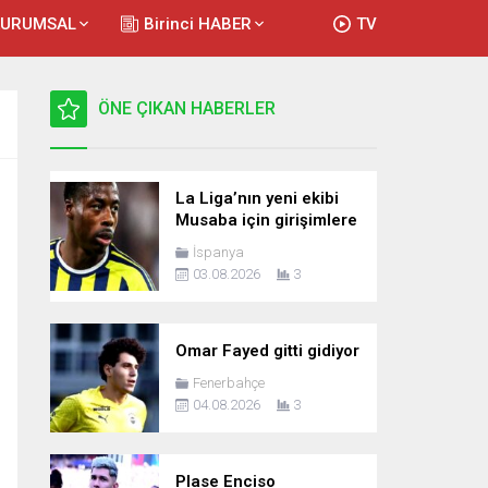
KURUMSAL
Birinci HABER
TV
ÖNE ÇIKAN HABERLER
La Liga’nın yeni ekibi
Musaba için girişimlere
başladı
İspanya
03.08.2026
3
Omar Fayed gitti gidiyor
Fenerbahçe
04.08.2026
3
Plase Enciso