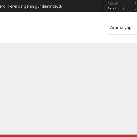
DOLAR
E
 verdi! Fenerbahçe’nin gündemindeydi
47,7111
5