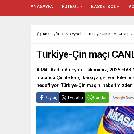
ANASAYFA
FUTBOL
BASKETBOL
VO
Anasayfa
Voleybol
Türkiye-Çin maçı CANLI İZLE
Türkiye-Çin maçı CANLI 
A Milli Kadın Voleybol Takımımız, 2026 FIVB M
maçında Çin ile karşı karşıya geliyor. Filenin 
hedefliyor. Türkiye-Çin maçını haberimizden c
Paylaş
Tweetle
Gönder