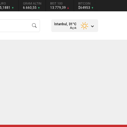
URO
GRAM ALTIN
BIST 100
BITCOIN
5,1881
6.660,55
13.779,39
$64953
İstanbul,
31
°C
Açık