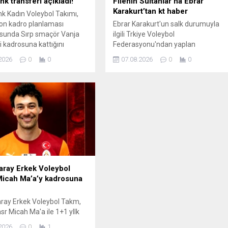
nk transferi açıkladı!
Filenin Sultanlar’na Ebrar
Karakurt’tan kt haber
k Kadın Voleybol Takımı,
on kadro planlaması
Ebrar Karakurt'un salk durumuyla
sunda Sırp smaçör Vanja
ilgili Trkiye Voleybol
i kadrosuna kattığını
Federasyonu'ndan yaplan
.
aklamada, sporcunun sahaya gvenli
2026
0
0
07.08.2026
0
0
dn srecinin henz tamamlanamad
belirtildi. Ebrar Karakurt'un sahalara
tamamen dnmesinin 1 ila 3 hafta
arasnda srmesi bekleniyor.
aray Erkek Voleybol
icah Ma’a’y kadrosuna
ray Erkek Voleybol Takm,
sr Micah Ma'a ile 1+1 yllk
imzalad.
2026
0
1