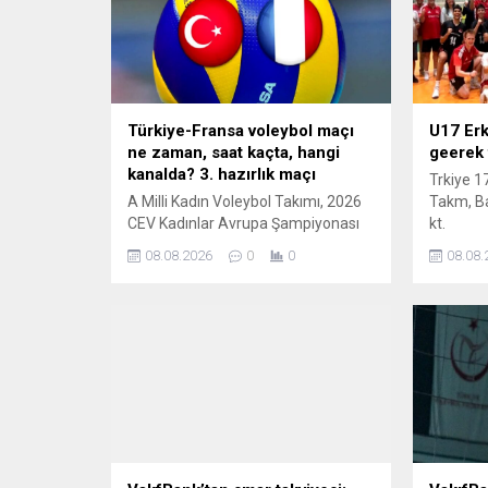
Türkiye-Fransa voleybol maçı
U17 Erke
ne zaman, saat kaçta, hangi
geerek 
kanalda? 3. hazırlık maçı
Trkiye 17
A Milli Kadın Voleybol Takımı, 2026
Takm, Ba
CEV Kadınlar Avrupa Şampiyonası
kt.
hazırlıkları kapsamında Fransa ile
08.08.2026
0
0
08.08.
karşı karşıya geliyor. Filenin
Sultanları'nın Antalya'daki hazırlık
maçları devam ederken gözler
Türkiye-Fransa karşılaşmasına
çevrildi. Voleybolseverler mücadele
öncesinde "Türkiye-Fransa voleybol
maçı ne zaman, saat kaçta, hangi
kanalda?" sorularına yanıt arıyor.
İşte Türkiye-Fransa hazırlık maçına
ilişkin merak edilenler...