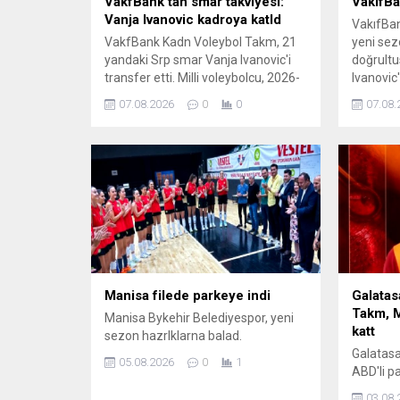
VakfBank’tan smar takviyesi:
VakıfBa
Vanja Ivanovic kadroya katld
VakıfBan
VakfBank Kadn Voleybol Takm, 21
yeni sez
yandaki Srp smar Vanja Ivanovic'i
doğrultu
transfer etti. Milli voleybolcu, 2026-
Ivanovic'
2027 sezonunda sar-siyahl formay
duyurdu
07.08.2026
0
0
07.08.
giyecek.
Manisa filede parkeye indi
Galatas
Takm, M
Manisa Bykehir Belediyespor, yeni
katt
sezon hazrlklarna balad.
Galatasa
05.08.2026
0
1
ABD'li pa
szleme 
03.08.