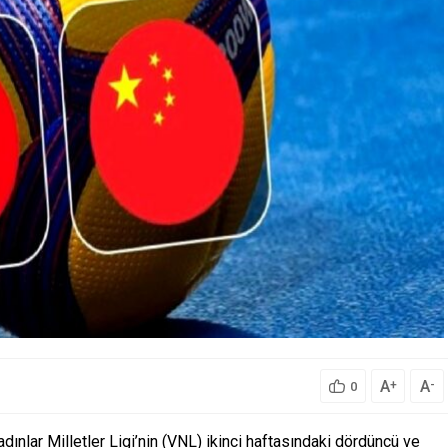
A
A
+
-
0
ınlar Milletler Ligi’nin (VNL) ikinci haftasındaki dördüncü ve