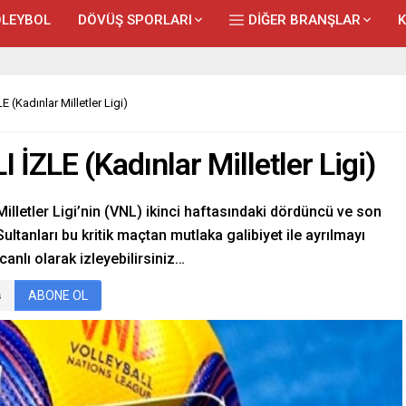
LEYBOL
DÖVÜŞ SPORLARI
DİĞER BRANŞLAR
 (Kadınlar Milletler Ligi)
İZLE (Kadınlar Milletler Ligi)
illetler Ligi’nin (VNL) ikinci haftasındaki dördüncü ve son
Sultanları bu kritik maçtan mutlaka galibiyet ile ayrılmayı
anlı olarak izleyebilirsiniz…
ABONE OL