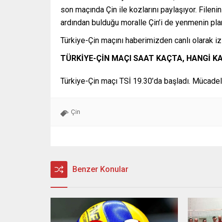
son maçında Çin ile kozlarını paylaşıyor. Fileni
ardından bulduğu moralle Çin’i de yenmenin plan
Türkiye-Çin maçını haberimizden canlı olarak iz
TÜRKİYE-ÇİN MAÇI SAAT KAÇTA, HANGİ K
Türkiye-Çin maçı TSİ 19.30’da başladı. Mücadele
Çin
Benzer Konular