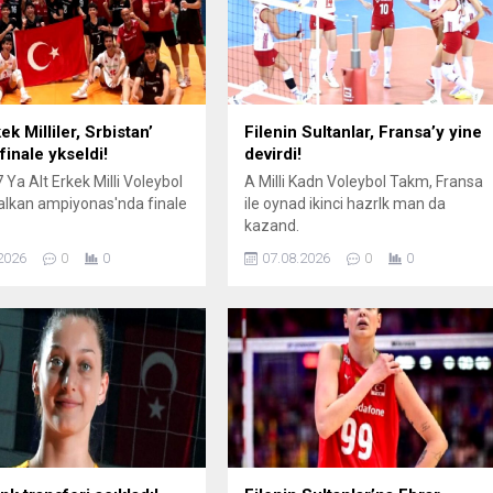
k Milliler, Srbistan’
Filenin Sultanlar, Fransa’y yine
finale ykseldi!
devirdi!
 Ya Alt Erkek Milli Voleybol
A Milli Kadn Voleybol Takm, Fransa
lkan ampiyonas'nda finale
ile oynad ikinci hazrlk man da
kazand.
2026
0
0
07.08.2026
0
0