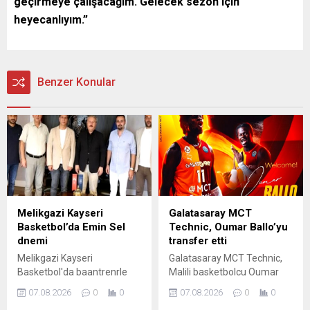
geçirmeye çalışacağım. Gelecek sezon için
heyecanlıyım.”
Benzer Konular
Melikgazi Kayseri
Galatasaray MCT
Basketbol’da Emin Sel
Technic, Oumar Ballo’yu
dnemi
transfer etti
Melikgazi Kayseri
Galatasaray MCT Technic,
Basketbol'da baantrenrle
Malili basketbolcu Oumar
Emin Sel getirildi
Ballo'yu transfer ettiini
07.08.2026
0
0
07.08.2026
0
0
aklad.