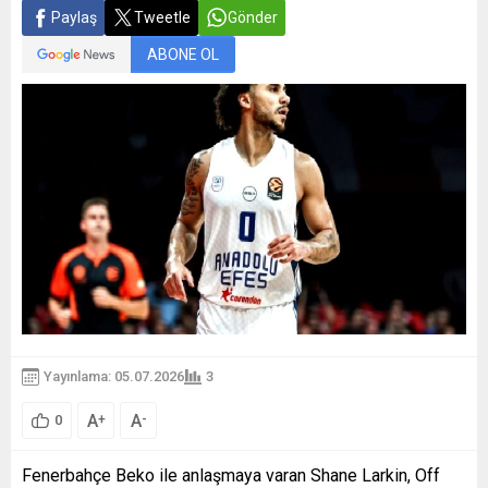
Paylaş
Tweetle
Gönder
ABONE OL
Yayınlama: 05.07.2026
3
A
A
+
-
0
Fenerbahçe Beko ile anlaşmaya varan Shane Larkin, Off