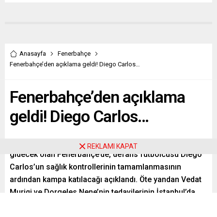
Anasayfa
Fenerbahçe
Fenerbahçe’den açıklama geldi! Diego Carlos…
Fenerbahçe’den açıklama
geldi! Diego Carlos…
Yeni sezon hazırlıkları kapsamında bugün Avusturya’ya
REKLAMI KAPAT
gidecek olan Fenerbahçe’de, defans futbolcusu Diego
Carlos’un sağlık kontrollerinin tamamlanmasının
ardından kampa katılacağı açıklandı. Öte yandan Vedat
Muriqi ve Dorgeles Nene’nin tedavilerinin İstanbul’da
süreceği belirtildi. İşte detaylar… | Son dakika FB spor