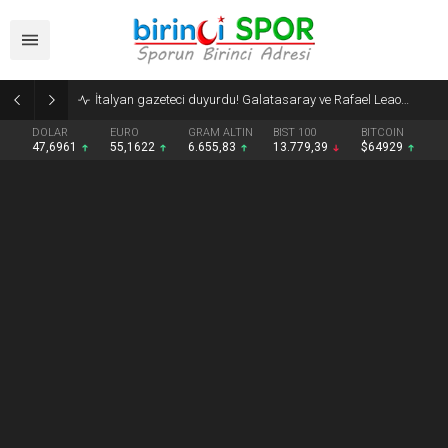
Filenin Sultanlar, Fransa’y yine devirdi!
DOLAR
EURO
GRAM ALTIN
BIST 100
BITCOIN
47,6961
55,1622
6.655,83
13.779,39
$64929