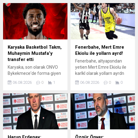
Karyaka Basketbol Takm,
Fenerbahe, Mert Emre
Muhaymin Mustafa’y
Ekiolu ile yollarn ayrd!
transfer etti
Fenerbahe, altyapsndan
Karyaka, son olarak ONVO
yetien Mert Emre Ekiolu ile
Bykekmece'de forma giyen
karlkl olarak yollarn ayrdn
ksa forvet Muhaymin
duyurdu.
06.08.2026
0
1
06.08.2026
0
0
Mustafa'y kadrosuna kattn
aklad.
Harun Erdenay:
Özgür Önver: