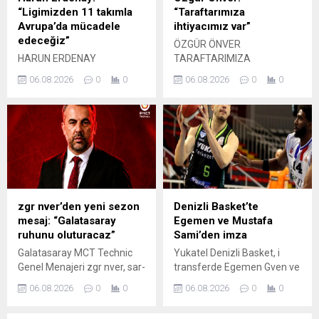
“Ligimizden 11 takımla
“Taraftarımıza
Avrupa’da mücadele
ihtiyacımız var”
edeceğiz”
ÖZGÜR ÖNVER
HARUN ERDENAY
TARAFTARIMIZA
LİGİMİZDEN 11 TAKIMLA
İHTİYACIMIZ VAR
06.08.2026
0
0
06.08.2026
0
0
AVRUPA DA MÜCADELE
EDECEĞİZ
zgr nver’den yeni sezon
Denizli Basket’te
mesaj: “Galatasaray
Egemen ve Mustafa
ruhunu oluturacaz”
Sami’den imza
Galatasaray MCT Technic
Yukatel Denizli Basket, i
Genel Menajeri zgr nver, sar-
transferde Egemen Gven ve
krmzl takmn yeni sezon
Mustafa Sami Ylmaz' da
06.08.2026
0
0
06.08.2026
0
0
hedefleri hakknda konutu.
takmda tuttu.