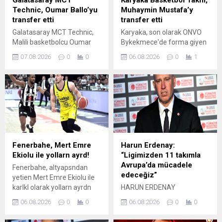
Galatasaray MCT
Karyaka Basketbol Takm,
Technic, Oumar Ballo’yu
Muhaymin Mustafa’y
transfer etti
transfer etti
Galatasaray MCT Technic,
Karyaka, son olarak ONVO
Malili basketbolcu Oumar
Bykekmece'de forma giyen
Ballo'yu transfer ettiini
ksa forvet Muhaymin
07.08.2026
0
0
06.08.2026
0
1
aklad.
Mustafa'y kadrosuna kattn
aklad.
Fenerbahe, Mert Emre
Harun Erdenay:
Ekiolu ile yollarn ayrd!
“Ligimizden 11 takımla
Avrupa’da mücadele
Fenerbahe, altyapsndan
edeceğiz”
yetien Mert Emre Ekiolu ile
karlkl olarak yollarn ayrdn
HARUN ERDENAY
duyurdu.
LİGİMİZDEN 11 TAKIMLA
06.08.2026
0
0
06.08.2026
0
0
AVRUPA DA MÜCADELE
EDECEĞİZ