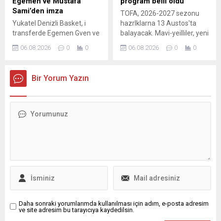
Egemen ve Mustafa
program belli oldu
Sami’den imza
TOFA, 2026-2027 sezonu
Yukatel Denizli Basket, i
hazrlklarna 13 Austos'ta
transferde Egemen Gven ve
balayacak. Mavi-yeilliler, yeni
Mustafa Sami Ylmaz' da
sezon ncesi 10 hazrlk mana
06.08.2026
0
0
06.08.2026
0
0
takmda tuttu.
kacak.
Bir Yorum Yazın
Daha sonraki yorumlarımda kullanılması için adım, e-posta adresim
ve site adresim bu tarayıcıya kaydedilsin.