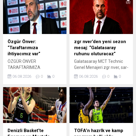
Özgür Önver:
zgr nver’den yeni sezon
“Taraftarımıza
mesaj: “Galatasaray
ihtiyacımız var”
ruhunu oluturacaz”
ÖZGÜR ÖNVER
Galatasaray MCT Technic
TARAFTARIMIZA
Genel Menajeri zgr nver, sar-
İHTİYACIMIZ VAR
krmzl takmn yeni sezon
06.08.2026
0
0
06.08.2026
0
0
hedefleri hakknda konutu.
Denizli Basket’te
TOFA’n hazrlk ve kamp