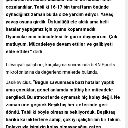
cezalandılar. Tabii ki 16-17 bin taraftarın önünde
oynadığınız zaman bu da size yardım ediyor. Yavaş
yavaş oyuna girdik. Üstünlüğü ele aldık ama belli
hatalar yaptığımız için oyunu koparamadık.
Oyuncularımın mücadelesi ile gurur duyuyorum. Çok
mutluyum. Mücadeleye devam ettiler ve galibiyeti
elde ettiler.”
dedi.
Litvanyalı çalıştırıcı, karşılaşma sonrasında beIN Sports
mikrofonlarına da değerlendirmelerde bulundu.
Jasikevicius,
“Bugün savunmada bazı hatalar yaptık
ama çocuklar, genel anlamda müthiş bir mücadele
sergiledi. Bu atmosferde oynamak hiç kolay değil. Ne
zaman öne geçsek Beşiktaş her seferinde geri
döndü. Tabii ki böyle olmasını bekliyorduk. Beşiktaş
harika karakterlere sahip, çok iyi çalıştırılan bir takım.
Dolayısıyla işimizin kolay olmayacağını zaten