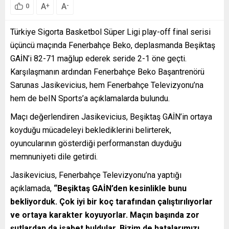
A
A
+
-
0
Türkiye Sigorta Basketbol Süper Ligi play-off final serisi
üçüncü maçında Fenerbahçe Beko, deplasmanda Beşiktaş
GAİN’i 82-71 mağlup ederek seride 2-1 öne geçti.
Karşılaşmanın ardından Fenerbahçe Beko Başantrenörü
Sarunas Jasikevicius, hem Fenerbahçe Televizyonu’na
hem de beIN Sports’a açıklamalarda bulundu.
Maçı değerlendiren Jasikevicius, Beşiktaş GAİN’in ortaya
koyduğu mücadeleyi beklediklerini belirterek,
oyuncularının gösterdiği performanstan duyduğu
memnuniyeti dile getirdi.
Jasikevicius, Fenerbahçe Televizyonu’na yaptığı
açıklamada,
“Beşiktaş GAİN’den kesinlikle bunu
bekliyorduk. Çok iyi bir koç tarafından çalıştırılıyorlar
ve ortaya karakter koyuyorlar. Maçın başında zor
şutlardan da isabet buldular. Bizim de hatalarımızı