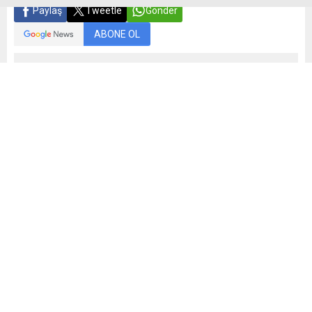
Paylaş
Tweetle
Gönder
ABONE OL
Yayınlama: 18.06.2026
A
A
+
-
Yeni sezon kombine satışları bugün başlıyor. Kombine