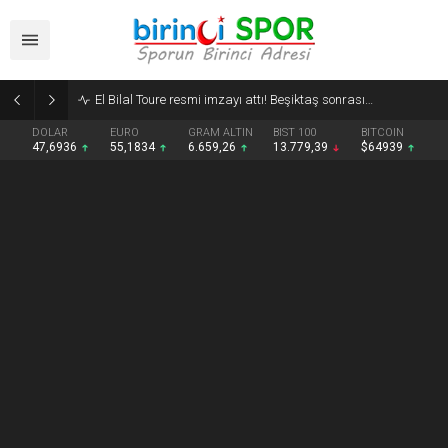
Galatasaray MCT Technic, Oumar Ballo’yu transfer etti
DOLAR
EURO
GRAM ALTIN
BIST 100
BITCOIN
47,6936
55,1834
6.659,26
13.779,39
$64939