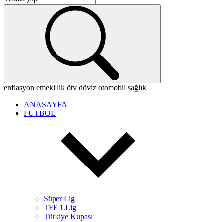
enflasyon
emeklilik
ötv
döviz
otomobil
sağlık
ANASAYFA
FUTBOL
Süper Lig
TFF 1.Lig
Türkiye Kupası