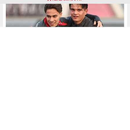
1.89 boyundaki genç futbolcunun sözleşmesi 30
Haziran 2028’e kadar devam ederken, güncel piyasa
değerinin 5 milyon euro seviyesinde olduğu ifade
ediliyor.