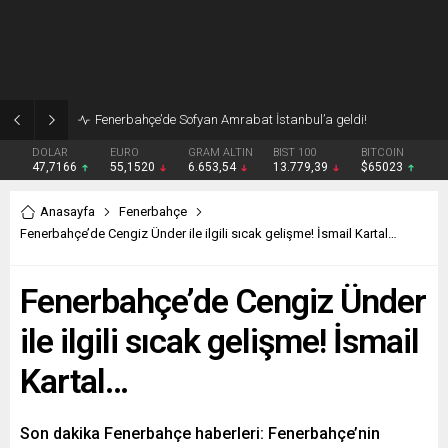
Fenerbahçe’de Sofyan Amrabat İstanbul’a geldi!
DOLAR
EURO
GRAM ALTIN
BIST 100
BITCOIN
47,7166
55,1520
6.653,54
13.779,39
$65023
Anasayfa
Fenerbahçe
Fenerbahçe’de Cengiz Ünder ile ilgili sıcak gelişme! İsmail Kartal…
Fenerbahçe’de Cengiz Ünder
ile ilgili sıcak gelişme! İsmail
Kartal…
Son dakika Fenerbahçe haberleri: Fenerbahçe’nin