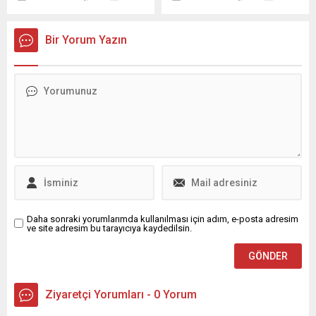
futbolculardan Dominik
Samandıra'da çalışmalara
Livakovic hakkında flaş bir
başlayacak.
gelişme yaşandı.
Bir Yorum Yazın
Livakovic'in, eski kulübü
Dinamo Zagreb'e bonservisi
ile birlikte dönmek istediği
bilinirken Fenerbahçe'nin
kararı ise Hırvat basını
tarafından duyuruldu. İşte
detaylar... (FB SPOR
HABERİ)
Daha sonraki yorumlarımda kullanılması için adım, e-posta adresim
ve site adresim bu tarayıcıya kaydedilsin.
Ziyaretçi Yorumları - 0 Yorum