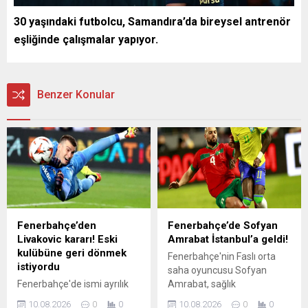
30 yaşındaki futbolcu, Samandıra’da bireysel antrenör
eşliğinde çalışmalar yapıyor.
Benzer Konular
Fenerbahçe’den
Fenerbahçe’de Sofyan
Livakovic kararı! Eski
Amrabat İstanbul’a geldi!
kulübüne geri dönmek
Fenerbahçe'nin Faslı orta
istiyordu
saha oyuncusu Sofyan
Fenerbahçe'de ismi ayrılık
Amrabat, sağlık
iddiaları ile gündeme gelen
kontrollerinin ardından
10.08.2026
0
0
10.08.2026
0
0