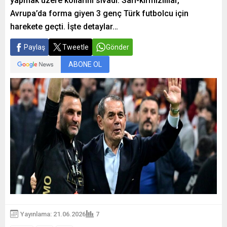
yapmak üzere kollarını sıvadı. Sarı-kırmızılılar,
Avrupa’da forma giyen 3 genç Türk futbolcu için
harekete geçti. İşte detaylar…
Paylaş
Tweetle
Gönder
ABONE OL
Yayınlama: 21.06.2026
7