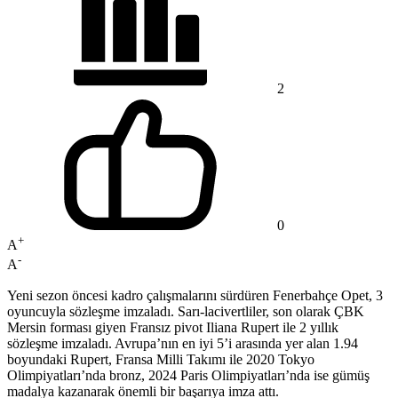
2
0
+
A
-
A
Yeni sezon öncesi kadro çalışmalarını sürdüren Fenerbahçe Opet, 3
oyuncuyla sözleşme imzaladı. Sarı-lacivertliler, son olarak ÇBK
Mersin forması giyen Fransız pivot Iliana Rupert ile 2 yıllık
sözleşme imzaladı. Avrupa’nın en iyi 5’i arasında yer alan 1.94
boyundaki Rupert, Fransa Milli Takımı ile 2020 Tokyo
Olimpiyatları’nda bronz, 2024 Paris Olimpiyatları’nda ise gümüş
madalya kazanarak önemli bir başarıya imza attı.