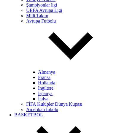
Şampiyonlar ligi
UEFA Avrupa Ligi
Milli Takım
Avrupa Futbolu
Almanya
Fransa
Hollanda
İngiltere
İspanya
İtalya
FİFA Kulüpler Dünya Kupası
Amerikan fubolu
BASKETBOL