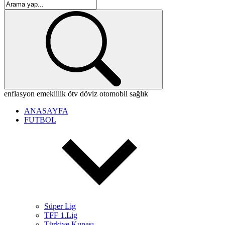
enflasyon
emeklilik
ötv
döviz
otomobil
sağlık
ANASAYFA
FUTBOL
Süper Lig
TFF 1.Lig
Türkiye Kupası