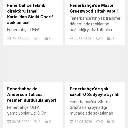
öncesinde tur için büyük bir
Fenerbahçe teknik
Fenerbahçe’de Mason
avantaj elde etti. Spor
direktörü İsmail
Greenwood siftah yaptı!
yazarları, Fenerbahçe-
Kartal’dan Sidiki Cherif
Fenerbahçe'nin yaz transfer
Strum Graz maçını dikkat
açıklaması!
döneminde renklerine
çeken ifadelerle
Fenerbahçe, UEFA
bağladığı yıldız futbolcu
değerlendirdi. İşte...
Şampiyonlar Ligi 3. Ön
Mason Greenwood, sarı-
06.08.2026
0
0
06.08.2026
0
0
Eleme turu ilk maçında
lacivertli formayla ilk golünü
sahasında Sturm Graz'ı 2-
kaydetti. İşte detaylar...
0'lık skorla mağlup etti.
Karşılaşmanın ardından sarı-
lacivertlilerde teknik direktör
İsmail Kartal'dan dikkat
çeken açıklamalar geldi. İşte
o sözler...
Fenerbahçe’de
Fenerbahçe’de şok
Anderson Talisca
sakatlık! Sedyeyle ayrıldı
resmen durdurulamıyor!
Fenerbahçe'nin Sturm
Fenerbahçe, UEFA
Graz'a karşı oynadığı
Şampiyonlar Ligi 3. Ön
mücadelede sakatlanan
Eleme Turu ilk maçında
Jayden Oosterwolde sahayı
06.08.2026
0
0
05.08.2026
0
0
Sturm Graz'ı konuk etti. Bu
sedye ile terk etti. İşte