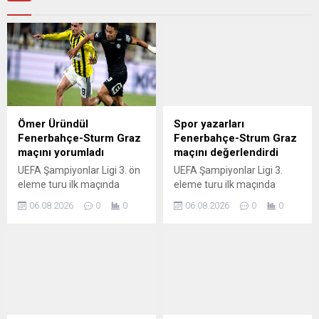
Ömer Üründül
Spor yazarları
Fenerbahçe-Sturm Graz
Fenerbahçe-Strum Graz
maçını yorumladı
maçını değerlendirdi
UEFA Şampiyonlar Ligi 3. ön
UEFA Şampiyonlar Ligi 3.
eleme turu ilk maçında
eleme turu ilk maçında
Fenerbahçe, Sturm Graz'ı 2-
Avusturya temsilcisi Sturm
06.08.2026
0
0
06.08.2026
0
0
0 mağlup ederek
Graz'ı ağırlayan Fenerbahçe,
şampiyonlar ligine göz kırptı.
Chobani Stadında oynanan
Mücadelenin ardından
karşılaşmadan 2-0'lık net bir
Sabah gazetesi yazarı
galibiyetle ayrıldı. Saat
Ömer Üründül, sarı-
21.00'de başlayan
lacivertlilerin performansını
mücadelede rakibine
değerlendirdi. İşte o yazı...
üstünlük kuran sarı-
lacivertliler, rövanş