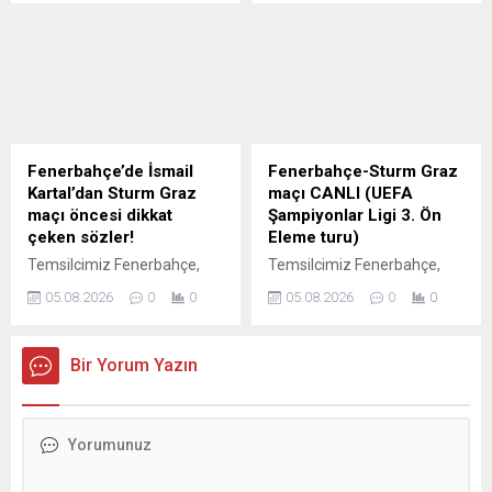
mücadelede sarı-
detaylar... | Son dakika FB
lacivertlilerin Brezilyalı yıldızı
spor haberleri
Anderson Talisca yine
sahneye çıktı. İşte haberin
tüm detayları...
Fenerbahçe’de İsmail
Fenerbahçe-Sturm Graz
Kartal’dan Sturm Graz
maçı CANLI (UEFA
maçı öncesi dikkat
Şampiyonlar Ligi 3. Ön
çeken sözler!
Eleme turu)
Temsilcimiz Fenerbahçe,
Temsilcimiz Fenerbahçe,
UEFA Şampiyonlar Ligi 3. Ön
UEFA Şampiyonlar Ligi 3. Ön
05.08.2026
0
0
05.08.2026
0
0
Eleme Turu ilk maçında
Eleme Turu ilk maçında
sahasında Avusturya ekibi
Chobani Stadyumu'nda
Sturm Graz'ı konuk ediyor.
Avusturya ekibi Sturm Graz'ı
Bir Yorum Yazın
Bu mücadele öncesi sarı-
konuk edecek. İsmail
lacivertlilerde teknik direktör
Kartal'ın öğrencileri bu
İsmail Kartal açıklamalarda
maçtan avantajlı bir skorla
bulundu. İşte o sözler...
ayrılarak rövanş mücadelesi
öncesi moral bulmak istiyor.
Fenerbahçe-Sturm Graz