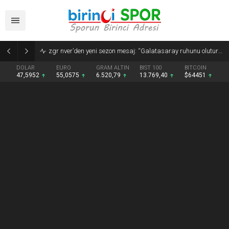
Denizli Basket’te Egemen ve Mustafa Sami’den imza
DOLAR
EURO
GRAM ALTIN
BIST 100
BITCOIN
47,5952
55,0575
6.520,79
13.769,40
$64451