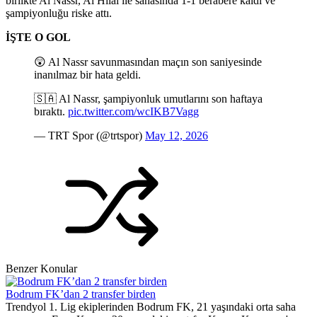
birlikte Al Nassr, Al Hilal ile sahasında 1-1 berabere kaldı ve
şampiyonluğu riske attı.
İŞTE O GOL
😲 Al Nassr savunmasından maçın son saniyesinde
inanılmaz bir hata geldi.
🇸🇦 Al Nassr, şampiyonluk umutlarını son haftaya
bıraktı.
pic.twitter.com/wcIKB7Vagg
— TRT Spor (@trtspor)
May 12, 2026
Benzer Konular
Bodrum FK’dan 2 transfer birden
Trendyol 1. Lig ekiplerinden Bodrum FK, 21 yaşındaki orta saha