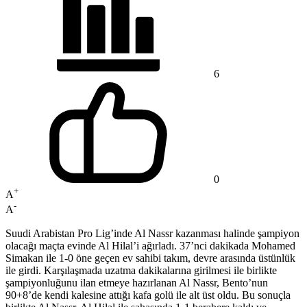
6
0
+
A
-
A
Suudi Arabistan Pro Lig’inde Al Nassr kazanması halinde şampiyon
olacağı maçta evinde Al Hilal’i ağırladı. 37’nci dakikada Mohamed
Simakan ile 1-0 öne geçen ev sahibi takım, devre arasında üstünlük
ile girdi. Karşılaşmada uzatma dakikalarına girilmesi ile birlikte
şampiyonluğunu ilan etmeye hazırlanan Al Nassr, Bento’nun
90+8’de kendi kalesine attığı kafa golü ile alt üst oldu. Bu sonuçla