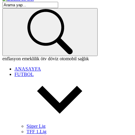
enflasyon
emeklilik
ötv
döviz
otomobil
sağlık
ANASAYFA
FUTBOL
Süper Lig
TFF 1.Lig