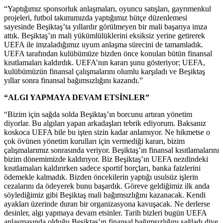
“Yaptığımız sponsorluk anlaşmaları, oyuncu satışları, gayrımenkul
projeleri, futbol takımımızda yaptığımız bütçe düzenlemesi
sayesinde Beşiktaş’ta yıllardır görülmeyen bir mali başarıya imza
attık. Beşiktaş’ın mali yükümlülüklerini eksiksiz yerine getirerek
UEFA ile imzaladığımız uyum anlaşma sürecini de tamamladık.
UEFA tarafından kulübümüze bizden önce konulan bütün finansal
kısıtlamaları kaldırdık. UEFA’nın kararı şunu gösteriyor; UEFA,
kulübümüzün finansal çalışmalarını olumlu karşıladı ve Beşiktaş
yıllar sonra finansal bağımsızlığını kazandı.”
“ALGI YAPMAYA DEVAM ETSİNLER”
“Bizim için sağda solda Beşiktaş’ın borcunu artıran yönetim
diyorlar. Bu algıları yapan arkadaşları tebrik ediyorum. Baksanız
koskoca UEFA bile bu işten sizin kadar anlamıyor. Ne hikmetse o
çok övünen yönetim kurulları için vermediği kararı, bizim
çalışmalarımız sonrasında veriyor. Beşiktaş’ın finansal kısıtlamalarını
bizim dönemimizde kaldırıyor. Biz Beşiktaş’ın UEFA nezdindeki
kısıtlamaları kaldırırken sadece sportif borçları, banka faizlerini
ödemekle kalmadık. Bizden öncekilerin yaptığı usulsüz işlerin
cezalarını da ödeyerek bunu başardık. Göreve geldiğimiz ilk anda
söylediğimiz gibi Beşiktaş mali bağımsızlığını kazanacak. Kendi
ayakları üzerinde duran bir organizasyona kavuşacak. Ne derlerse
desinler, algı yapmaya devam etsinler. Tarih bizleri bugün UEFA
anlaşmasında olduğu Beşiktaş’ın finansal bağımsızlığını sağladı diye