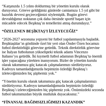
“Karşınızda 1.5 yılını doldurmuş bir yönetim kurulu olarak
duruyoruz. Göreve geldiğimiz günlerde camiamıza 1.5 yıl gibi bir
hazırlık devresi geçireceğimizi söylemiştik. Bugün görevi
devraldığımız noktanın çok daha ötesinde sportif başarı için
mücadele edecek Beşiktaş’ın temellerini atmış durumdayız.”
“ÖZELENEN BEŞİKTAŞ’I İZLEYECEĞİZ”
“2026-2027 sezonuna yepyeni bir futbol yapılanmasıyla başladık.
Beşiktaşlılar’ın gönlünde özel bir yeri olan Önder Özen hocamızı
futbol direktörlüğü görevine getirdik. Teknik direktörlük görevine
ise İtalyan futbolunun yükselişteki teknik adamı Vincenzo
Italiano’yu getirdik. İki kıymetli futbol adamının Beşiktaş’ta önemli
işler yapacağına yürekten inanıyorum. Bizler de yönetim kurulu
olarak takımımıza güç katacak çalışmalarımızı sürdürüyoruz.
Kadroyu tamamladığımızda hepimizin özlediği Beşiktaş’ı
izleteceğimizden hiç şüphemiz yok.”
“Yönetim kurulu olarak takımımıza güç katacak çalışmalarımızı
sürdürüyoruz. Kadroyu tamamladığımızda hepimizin özlediği
Beşiktaş’ı izleteceğimizden hiç şüphemiz yok. Önümüzdeki sezonda
futbol takımımızdan büyük mutluluk duyacaksınız.”
“FİNANSAL BAĞIMSIZLIĞIMIZI KAZANDIK”