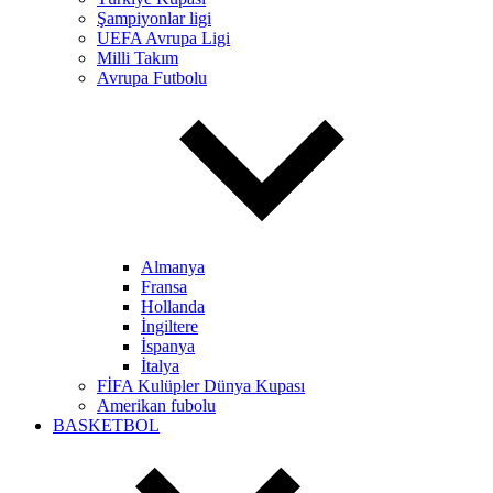
Şampiyonlar ligi
UEFA Avrupa Ligi
Milli Takım
Avrupa Futbolu
Almanya
Fransa
Hollanda
İngiltere
İspanya
İtalya
FİFA Kulüpler Dünya Kupası
Amerikan fubolu
BASKETBOL