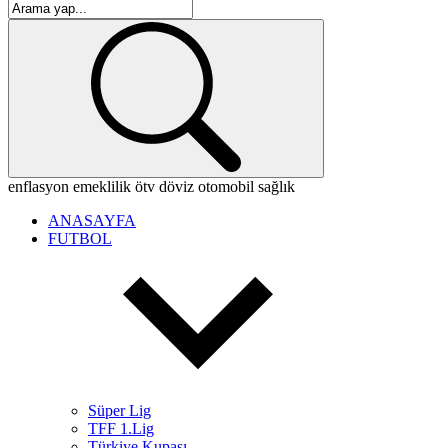
enflasyon
emeklilik
ötv
döviz
otomobil
sağlık
ANASAYFA
FUTBOL
Süper Lig
TFF 1.Lig
Türkiye Kupası