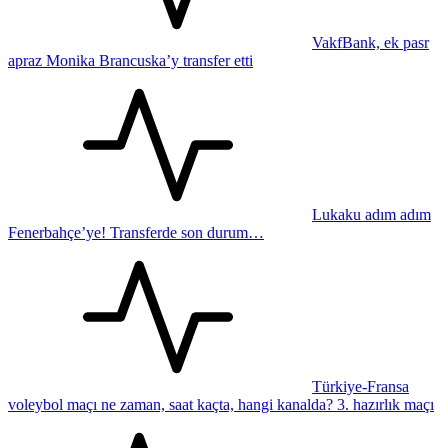
VakfBank, ek pasr
apraz Monika Brancuska’y transfer etti
Lukaku adım adım
Fenerbahçe’ye! Transferde son durum…
Türkiye-Fransa
voleybol maçı ne zaman, saat kaçta, hangi kanalda? 3. hazırlık maçı