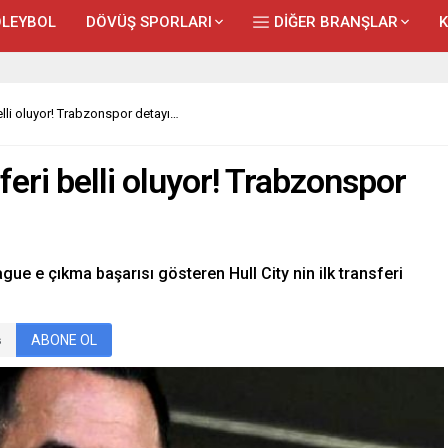
LEYBOL
DÖVÜŞ SPORLARI
DİĞER BRANŞLAR
 belli oluyor! Trabzonspor detayı…
nsferi belli oluyor! Trabzonspor
ague e çıkma başarısı gösteren Hull City nin ilk transferi
ABONE OL