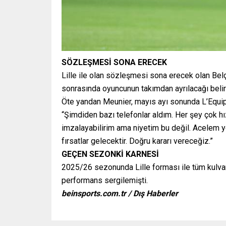
SÖZLEŞMESİ SONA ERECEK
Lille ile olan sözleşmesi sona erecek olan Belçi
sonrasında oyuncunun takımdan ayrılacağı belirt
Öte yandan Meunier, mayıs ayı sonunda L’Equipe’
“Şimdiden bazı telefonlar aldım. Her şey çok hız
imzalayabilirim ama niyetim bu değil. Acelem 
fırsatlar gelecektir. Doğru kararı vereceğiz.”
GEÇEN SEZONKİ KARNESİ
2025/26 sezonunda Lille forması ile tüm kulvar
performans sergilemişti.
beinsports.com.tr / Dış Haberler