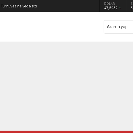
a genç hamle! 19 Yaşındaki stoper gündeme
DOLAR
E
47,5952
5