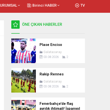
KURUMSAL
Birinci HABER
TV
ÖNE ÇIKAN HABERLER
Plase Enciso
Galatasaray
03.08.2026
2
Rakip Rennes
Galatasaray
03.08.2026
2
Fenerbahçe’de flaş
ayrılık ihtimali! İspanyol