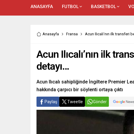
ANASAYFA
FUTBOL
BASKETBOL
VO
Anasayfa
Fransa
Acun Ilıcalı’nın ilk transferi
Acun Ilıcalı’nın ilk tra
detayı…
Acun Ilıcalı sahipliğinde İngiltere Premier Le
hakkında çarpıcı bir söylenti ortaya çıktı
Paylaş
Tweetle
Gönder