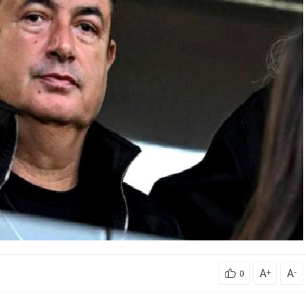
A
A
+
-
0