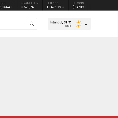
URO
GRAM ALTIN
BIST 100
BITCOIN
5,0664
6.528,76
13.676,19
$64739
İstanbul,
31
°C
Açık