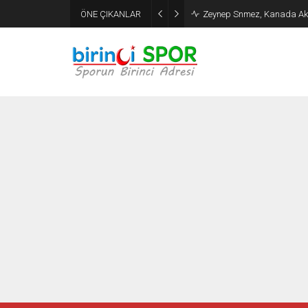
Galatasaray’dan savunmay
ÖNE ÇIKANLAR
alındı