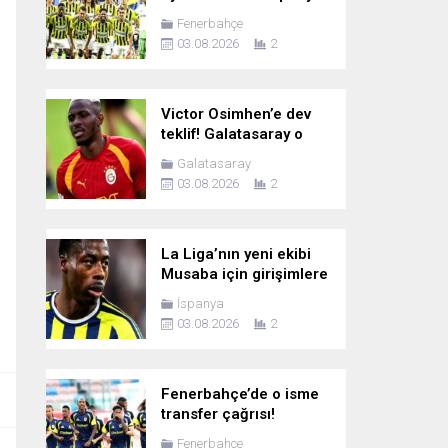
ekibi talip oldu
Fenerbahçe
03.08.2026
2
Victor Osimhen’e dev
teklif! Galatasaray o
rakamı istiyor
Galatasaray
03.08.2026
2
La Liga’nın yeni ekibi
Musaba için girişimlere
başladı
İspanya
03.08.2026
2
Fenerbahçe’de o isme
transfer çağrısı!
“Bonservisini al da gel”
Fenerbahçe